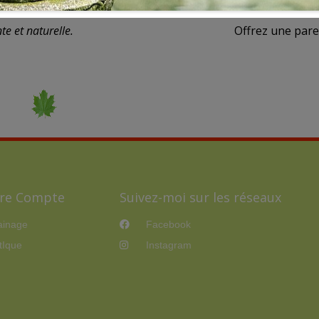
te et naturelle.
Offrez une paren
re Compte
Suivez-moi sur les réseaux
ainage
Facebook
tIque
Instagram