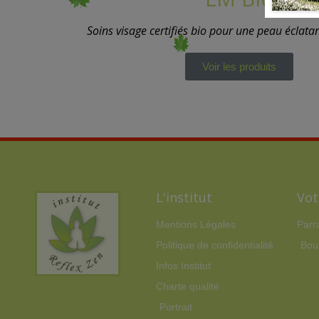
Soins visage certifiés bio pour une peau éclatan
Voir les produits
L'institut
Vot
Mentions Légales
Parr
Politique de confidentialité
Bou
Infos Institut
Charte qualité
Portrait