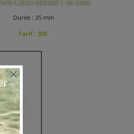
ien Chan enfant (-16 ans)
Durée : 35 min
Tarif : 30€