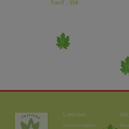
Tarif : 35€
L'institut
Vot
Mentions Légales
Parr