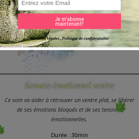
Somato-émotionnel ventre
Ce soin va aider à retrouver un ventre plat, se libérer
de ses émotions bloqués et de ses tensions
émotionnelles.
Durée : 30min