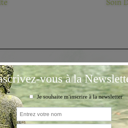
te
Soin D