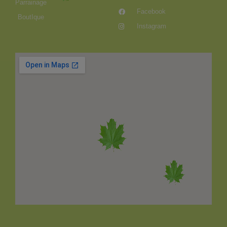
Parrainage
Facebook
BoutIque
Instagram