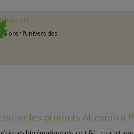
 Altéarah
plorer l’univers des
hoisir les produits Altéarah à 
étiques bio émotionnels
, certifiée Ecocert, qui