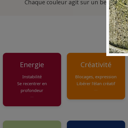
Chaque couleur agit sur un besoin préc
Déc
Energie
Créativité
Instabilité
Blocages, expression
Se recentrer en
Libérer l’élan créatif
profondeur
margin-bottom: 20px;
margin-bottom: 20px;