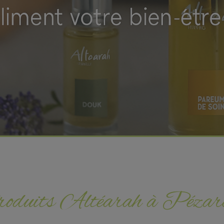
oduits Altéarah à Pézarc