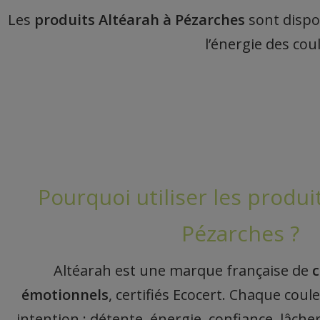
Les
produits Altéarah à Pézarches
sont dispon
l’énergie des co
Pourquoi utiliser les produi
Pézarches ?
Altéarah est une marque française de
c
émotionnels
, certifiés Ecocert. Chaque cou
intention : détente, énergie, confiance, lâche