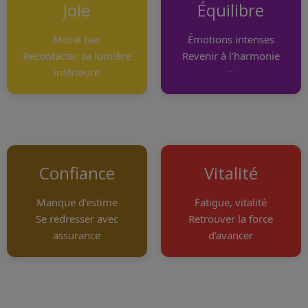
Joie
Équilibre
Moral bas
Émotions intenses
Recontacter sa lumière
Revenir à l’harmonie
intérieure
margin-bottom: 20px;
Confiance
Vitalité
Manque d’estime
Fatigue, vitalité
Se redresser avec
Retrouver la force
assurance
d’avancer