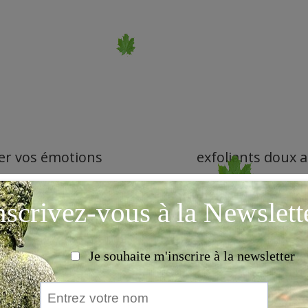
rer vos émotions
exfoliants doux au
 les produits Altéarah à Pézarches dans 
rituel (le matin pour l’énergie, le soir pour le 