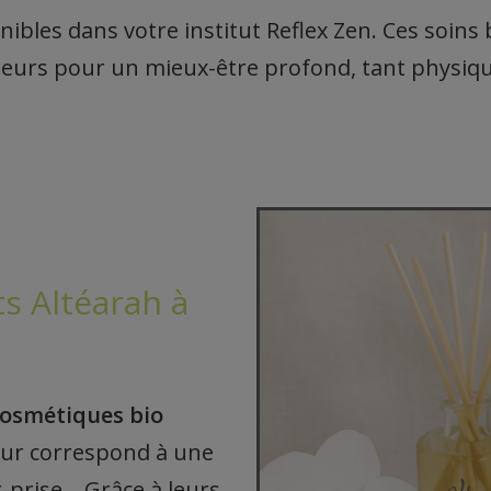
ibles dans votre institut Reflex Zen. Ces soins bi
uleurs pour un mieux-être profond, tant physiq
ts Altéarah à
osmétiques bio
leur correspond à une
r-prise… Grâce à leurs